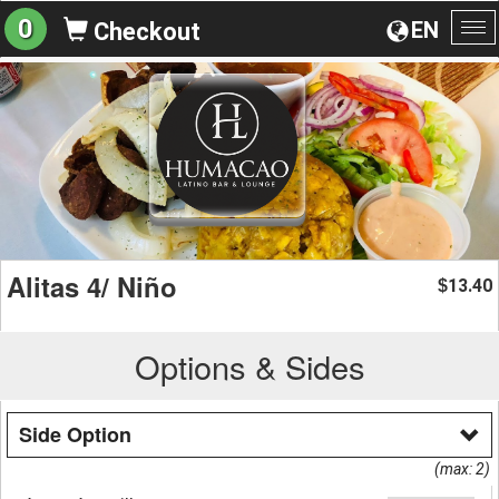
0
EN
Checkout
To
na
Alitas 4/ Niño
13.40
$
Options & Sides
Side Option
(max: 2)