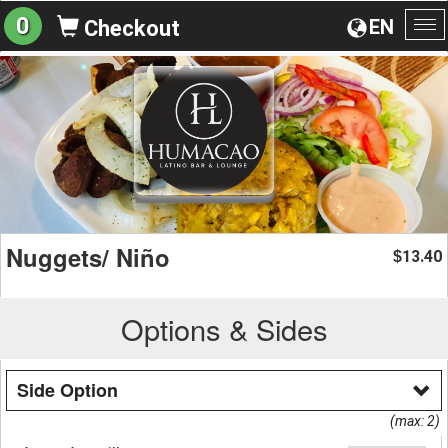
0
EN
Checkout
To
na
Nuggets/ Niño
13.40
$
Options & Sides
Side Option
(max: 2)